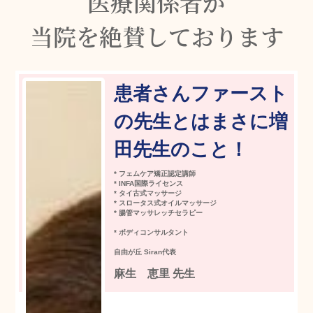
医
療
関
係
者
が
当院を絶賛しております
患者さんファースト
の先生とはまさに増
田先生のこと！
* フェムケア矯正認定講師
* INFA国際ライセンス
* タイ古式マッサージ
* スロータス式オイルマッサージ
* 腸管マッサレッチセラピー
* ボディコンサルタント
自由が丘 Siran代表
麻生 恵里 先生