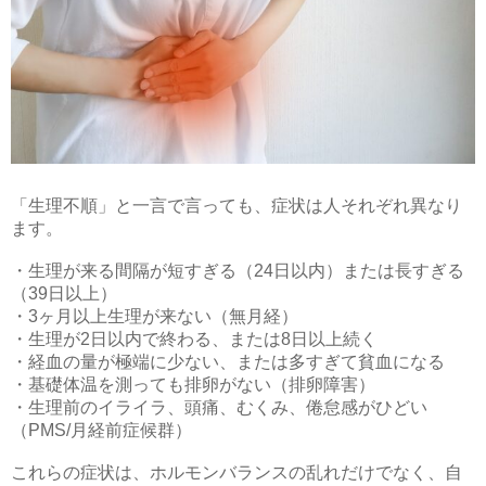
「生理不順」と一言で言っても、症状は人それぞれ異なり
ます。
・生理が来る間隔が短すぎる（24日以内）または長すぎる
（39日以上）
・3ヶ月以上生理が来ない（無月経）
・生理が2日以内で終わる、または8日以上続く
・経血の量が極端に少ない、または多すぎて貧血になる
・基礎体温を測っても排卵がない（排卵障害）
・生理前のイライラ、頭痛、むくみ、倦怠感がひどい
（PMS/月経前症候群）
これらの症状は、ホルモンバランスの乱れだけでなく、自