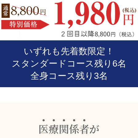
いずれも先着数限定！
スタンダードコース残り6名
全身コース残り3名
医
療
関
係
者
が