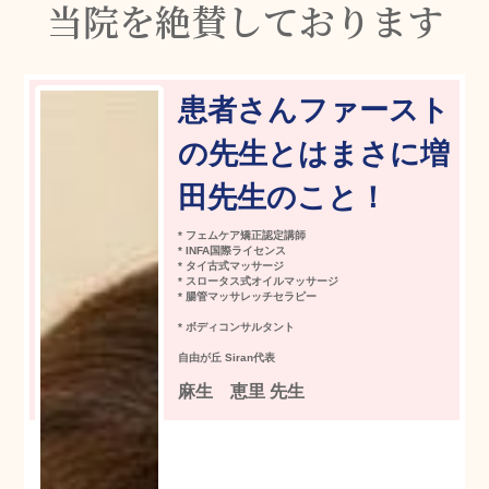
当院を絶賛しております
患者さんファースト
の先生とはまさに増
田先生のこと！
* フェムケア矯正認定講師
* INFA国際ライセンス
* タイ古式マッサージ
* スロータス式オイルマッサージ
* 腸管マッサレッチセラピー
* ボディコンサルタント
自由が丘 Siran代表
麻生 恵里 先生